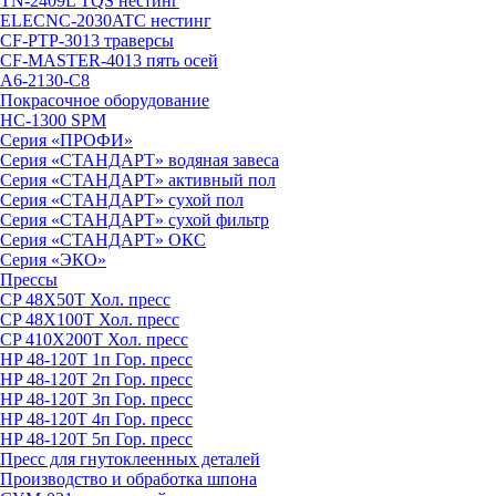
TN-2409L TQS нестинг
ELECNC-2030ATC нестинг
СF-PTP-3013 траверсы
CF-MASTER-4013 пять осей
A6-2130-C8
Покрасочное оборудование
HC-1300 SPM
Серия «ПРОФИ»
Cерия «СТАНДАРТ» водяная завеса
Серия «СТАНДАРТ» активный пол
Серия «СТАНДАРТ» сухой пол
Серия «СТАНДАРТ» сухой фильтр
Серия «СТАНДАРТ» ОКС
Серия «ЭКО»
Прессы
СP 48Х50T Хол. пресс
СP 48Х100T Хол. пресс
СP 410Х200T Хол. пресс
HP 48-120T 1п Гор. пресс
HP 48-120T 2п Гор. пресс
HP 48-120T 3п Гор. пресс
HP 48-120T 4п Гор. пресс
HP 48-120T 5п Гор. пресс
Пресс для гнутоклеенных деталей
Производство и обработка шпона