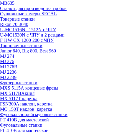
MB635
Станки для производства гробов
Сушильные камеры SECAL
Токарные станки
Rikon 70-3040
U-MC1516N –1512N с ЧПУ
U-MC1530N с ЧПУ и 2 резцами
F-HW-CX-1200-200 с ЧПУ
Торцовочные станки
Junior 640, Big 800, Best 960
MJ 274
MJ 276
MJ 276B
MJ 2236
MJ 2239
Фрезерные станки
MXS 5115А концевые фрезы
MX 5117B
Акция
MX 5117T каретка
FSN300A наклон, каретка
MQ 150T наклон, каретка
Фуговально-рейсмусовые станки
PT 410B для мастерской
Фуговальные станки
PL 410B для мастерской