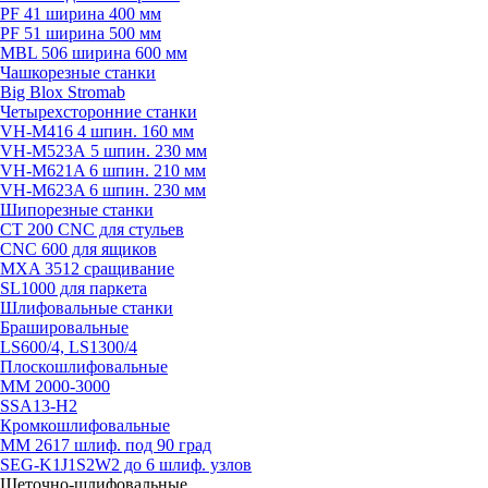
PF 41 ширина 400 мм
PF 51 ширина 500 мм
MBL 506 ширина 600 мм
Чашкорезные станки
Big Blox Stromab
Четырехсторонние станки
VH-M416 4 шпин. 160 мм
VH-M523А 5 шпин. 230 мм
VH-M621A 6 шпин. 210 мм
VH-M623A 6 шпин. 230 мм
Шипорезные станки
CT 200 CNC для стульев
CNC 600 для ящиков
MXA 3512 сращивание
SL1000 для паркета
Шлифовальные станки
Брашировальные
LS600/4, LS1300/4
Плоскошлифовальные
MM 2000-3000
SSA13-H2
Кромкошлифовальные
MM 2617 шлиф. под 90 град
SEG-K1J1S2W2 до 6 шлиф. узлов
Щеточно-шлифовальные