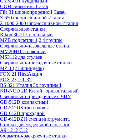
CYM-031 лущильный
GOH гильотина Casati
Fila 31 шпоноприрезной Casati
Z 650 шпоносшивной Италия
Z 1000-2000 шпоносшивной Италия
Сверлильные станки
Rikon 30-217 напольный
MZB под петли 1,2,4 группы
Сверлильно-пазовальные станки
MM20HD столярный
MS3112 для стульев
Сверлильно-присадочные станки
MZ-1 (21 шпиндель)
FOX 21 Hirzt
Акция
FOX 23, 29, 35
BS 321 Италия 3х группный
KH-NCD 2D Китай горизонтальный
Сверлильно-присадочные с ЧПУ
GD-512D компактный
GD-512DS три головы
GD-612D проходной
GD-612DZH смена инструмента
Станки для модельной оснастки
А9-1212-С12
Форматно-раскроечные станки