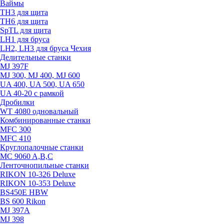
Ваймы
TH3 для щита
TH6 для щита
SpTL для щита
LH1 для бруса
LH2, LH3 для бруса Чехия
Делительные станки
MJ 397F
MJ 300, MJ 400, MJ 600
UA 400, UA 500, UA 650
UA 40-20 с рамкой
Дробилки
WT 4080 одновальный
Комбинированные станки
MFC 300
MFC 410
Круглопалочные станки
MC 9060 A,B,C
Ленточнопильные станки
RIKON 10-326 Deluxe
RIKON 10-353 Deluxe
BS450E HBW
BS 600 Rikon
MJ 397A
MJ 398