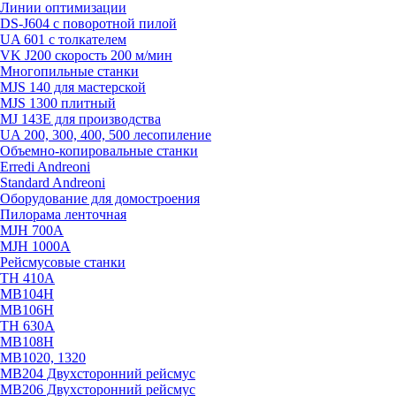
Линии оптимизации
DS-J604 с поворотной пилой
UA 601 с толкателем
VK J200 скорость 200 м/мин
Многопильные станки
MJS 140 для мастерской
MJS 1300 плитный
MJ 143E для производства
UA 200, 300, 400, 500 лесопиление
Объемно-копировальные станки
Erredi Andreoni
Standard Andreoni
Оборудование для домостроения
Пилорама ленточная
MJH 700A
MJH 1000A
Рейсмусовые станки
TH 410A
MB104H
MB106H
ТН 630А
MB108H
MB1020, 1320
МВ204 Двухсторонний рейсмус
МВ206 Двухсторонний рейсмус