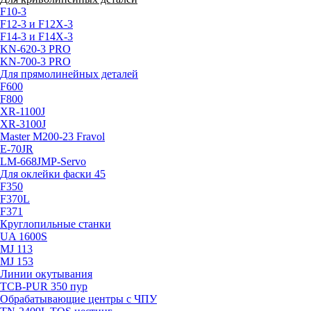
F10-3
F12-3 и F12X-3
F14-3 и F14X-3
KN-620-3 PRO
KN-700-3 PRO
Для прямолинейных деталей
F600
F800
XR-1100J
XR-3100J
Master М200-23 Fravol
E-70JR
LM-668JMP-Servo
Для оклейки фаски 45
F350
F370L
F371
Круглопильные станки
UA 1600S
MJ 113
MJ 153
Линии окутывания
TCB-PUR 350 пур
Обрабатывающие центры с ЧПУ