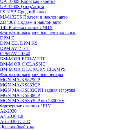
UA 1600S Короткая каретка
UA 3200S (хит)
Акция
PS 315B Средний класс
MJ-6132TS Подъем и наклон авто
ZD400T Подьем и наклон авто
T45 Professa станок с ЧПУ
Форматно-раскроечные вертикальные
DPM E
DPM ED, DPM KS
DPM AV 21х41
CPM AV 20×40
BM-M OR ECO-VERT
BM-M OR C CLASSIC
BM-M OR C LUXURY CLAMPS
Форматно-раскроечные центры
MGN MA-KS829CP
MGN MA-KS833CP
MGN MA-KS833CPH задняя загрузка
MGN MA-KS838CP
MGN MA-KS853CP рез 5300 мм
Фрезерные станки с ЧПУ
A2-2030
A4-2030-L8
A6-2030-L12-D
Деревообработка