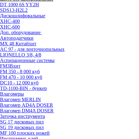
DT 1000 6S YY2H
SDS13-H2L2
Дискошлифовальные
XHС-400
XHС-600
Доп. оборудование
Автоподатчики
MX 48 Китай
хит
AC 97 - для ленточнопильных
LIONELLO 3/8, 4/8
Аспирационные системы
FM3B
хит
FM 350 - 8 000 куб
FM 470 - 10 000 куб
DC10 - 12 000 куб
TD-1100-BIN - бункер
Влагомеры
Влагомер MERLIN
Влагомер AD4A DOSER
Влагомер DM4A DOSER
Заточка инструмента
SG 17 дисковых пил
SG 19 дисковых пил
MF 100 плоских ножей
Инструмент, клей