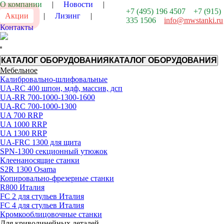
О компании
|
Новости
|
+7 (495) 196 4507
+7 (915)
Акции
|
Лизинг
|
335 1506
info@mwstanki.ru
Контакты
КАТАЛОГ ОБОРУДОВАНИЯ
КАТАЛОГ ОБОРУДОВАНИЯ
Мебельное
Калибровально-шлифовальные
UA-RС 400 шпон, мдф, массив, дсп
UA-RR 700-1000-1300-1600
UA-RC 700-1000-1300
UA 700 RRP
UA 1000 RRP
UA 1300 RRP
UA-FRC 1300 для щита
SPN-1300 секционный утюжок
Клеенаносящие станки
S2R 1300 Osama
Копировально-фрезерные станки
R800 Италия
FC 2 для стульев Италия
FC 4 для стульев Италия
Кромкооблицовочные станки
Для криволинейных деталей