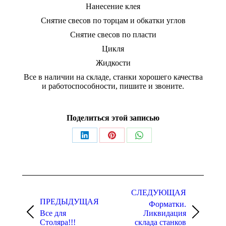
Нанесение клея
Снятие свесов по торцам и обкатки углов
Снятие свесов по пласти
Цикля
Жидкости
Все в наличии на складе, станки хорошего качества
и работоспособности, пишите и звоните.
Поделиться этой записью
Share
Share
Share
on
on
on
LinkedIn
Pinterest
WhatsApp
Навигация
по
СЛЕДУЮЩАЯ
ПРЕДЫДУЩАЯ
Форматки.
записям
Все для
Ликвидация
Предыдущая
Следующая
Столяра!!!
склада станков
запись:
запись: